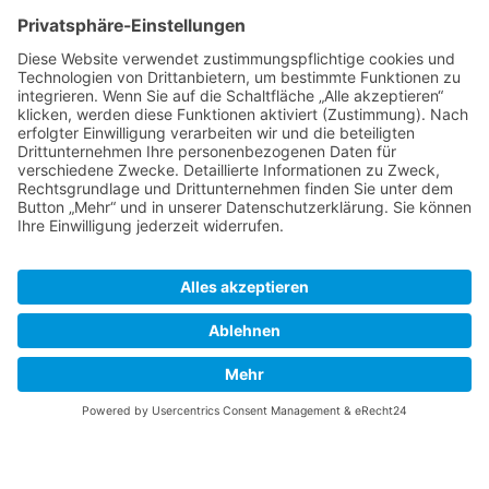
Facebook
Instagram
Wir benötigen Ihre Zustimmung, um den
Google Maps-Service zu laden!
Wir verwenden einen Service eines
Drittanbieters, um Karteninhalte einzubetten.
Dieser Service kann Daten zu Ihren Aktivitäten
sammeln. Bitte lesen Sie die Details durch und
stimmen Sie der Nutzung des Service zu, um
diese Karte anzuzeigen.
Mehr Informationen
Akzeptieren
© 2021 - 2026 Galerie Zeitlos. Alle Rechte vorbehalten.
powered by
Usercentrics Consent Management
Platform
&
eRecht24