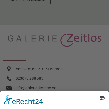
NACHRICHT ABSENDEN
Am Geist 6a, 59174 Kamen
02307 / 288 585
info@galerie-kamen.de